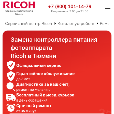
+7 (800) 101-14-79
Ежедневно с 9:00 до 21:00
Сервисный центр Ricoh
в
Тюмени
Сервисный центр Ricoh
Каталог устройств
Ремонт
Замена контроллера питания
фотоаппарата
Ricoh в Тюмени
Официальный сервис
Гарантийное обслуживание
до 3 лет
Диагностика за наш счет,
ремонт по желанию
Бесплатный выезд курьера
в день обращения
Срочный ремонт
от 35 минут