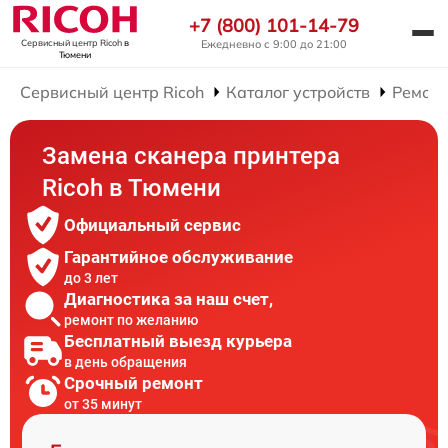
+7 (800) 101-14-79
Ежедневно с 9:00 до 21:00
Сервисный центр Ricoh
в
Тюмени
Сервисный центр Ricoh
Каталог устройств
Ремонт
Замена сканера принтера
Ricoh в Тюмени
Официальный сервис
Гарантийное обслуживание
до 3 лет
Диагностика за наш счет,
ремонт по желанию
Бесплатный выезд курьера
в день обращения
Срочный ремонт
от 35 минут